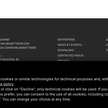
1249467
ENTREPRISE
S
MIRUBINETTERIE.COM
NEWS ET EVENTS
C
OK.COM/EMIRUBINETTERIE
DOWNLOAD
T
CONTACTEZ-NOUS!
AL
 EINSTEIN, 16
PRIVACY
ANO D’ADDA MI - ITALIA
RATIONNEL
NNI FALCONE, 4
cookies or similar technologies for technical purposes and, wit
ENAGO DI BRIANZA MB - ITALIA
e policy
.
k or click on "Decline", only technical cookies will be used. If yo
 you prefer, you can consent to the use of all cookies, including 
l". You can change your choice at any time.
DE CONFIDENTIALITÉ
ET LES
CONDITIONS D'UTILISATION.