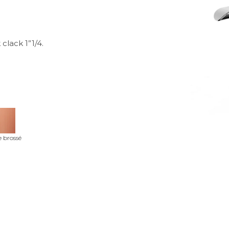
clack 1”1/4.
e brossé