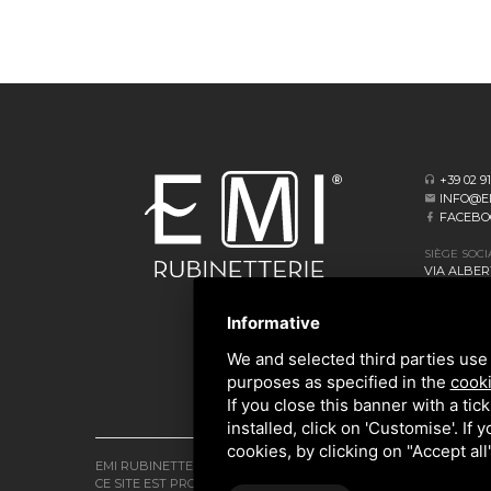
+39 02 9
INFO@E
FACEBO
SIÈGE SOCI
VIA ALBERT
20062 CASS
Informative
SIÈGE OPÉ
VIA GIOVA
We and selected third parties use 
20873 CAV
purposes as specified in the
cooki
If you close this banner with a tic
installed, click on 'Customise'. If
cookies, by clicking on "Accept al
EMI RUBINETTERIE SRL - P.IVA 09985650960
CE SITE EST PROTÉGÉ PAR GOOGLE RECAPTCHA V3, LES
RÈGLES 