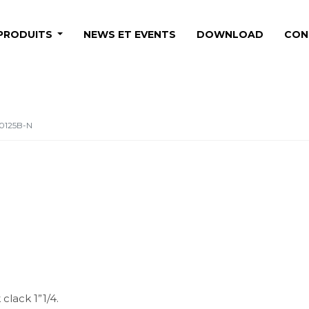
PRODUITS
NEWS ET EVENTS
DOWNLOAD
CON
0125B-N
clack 1”1/4.