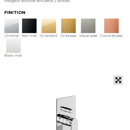
Mitigeur douche encastré 2 sorties.
FINITION
Chromé
Noir mat
Or brillant
Or brossé
Visual steel
Cuivre brossé
Blanc mat