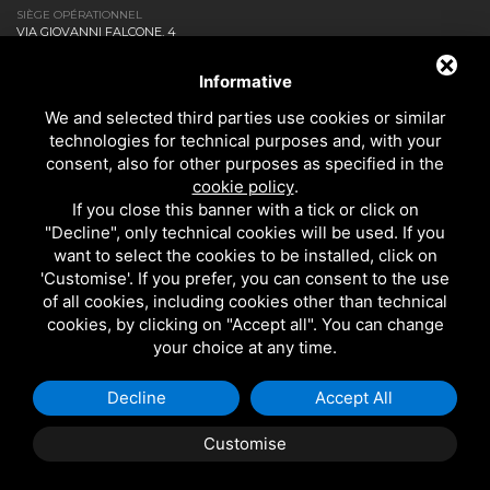
SIÈGE OPÉRATIONNEL
VIA GIOVANNI FALCONE, 4
20873 CAVENAGO DI BRIANZA MB - ITALIA
ENTREPRISE
Informative
NEWS ET EVENTS
We and selected third parties use cookies or similar
DOWNLOAD
technologies for technical purposes and, with your
CONTACTEZ-NOUS!
consent, also for other purposes as specified in the
PRIVACY
cookie policy
.
SALLE DE BAINS
If you close this banner with a tick or click on
CUISINE
"Decline", only technical cookies will be used. If you
TOUS LES PRODUITS
want to select the cookies to be installed, click on
'Customise'. If you prefer, you can consent to the use
of all cookies, including cookies other than technical
EMI RUBINETTERIE SRL - P.IVA 09985650960
cookies, by clicking on "Accept all". You can change
CE SITE EST PROTÉGÉ PAR GOOGLE RECAPTCHA V3, LES
RÈGLES DE
your choice at any time.
CONFIDENTIALITÉ
ET LES
CONDITIONS D'UTILISATION.
Decline
Accept All
Customise