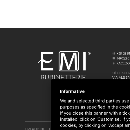
+39 02 9
INFO@E
FACEBO
SIÈGE SOCI
VIA ALBERT
20062 CASS
Informative
SIÈGE OPÉ
VIA GIOVA
We and selected third parties use 
20873 CAV
purposes as specified in the
cooki
If you close this banner with a tic
installed, click on 'Customise'. If
cookies, by clicking on "Accept al
EMI RUBINETTERIE SRL - P.IVA 09985650960