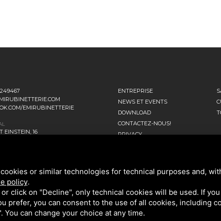
1249467
ENTREPRISE
S
MIRUBINETTERIE.COM
NEWS ET EVENTS
C
OK.COM/EMIRUBINETTERIE
DOWNLOAD
T
CONTACTEZ-NOUS!
AL
 EINSTEIN, 16
PRIVACY
ANO D’ADDA MI - ITALIA
RATIONNEL
NNI FALCONE, 4
cookies or similar technologies for technical purposes and, wit
ENAGO DI BRIANZA MB - ITALIA
e policy
.
k or click on "Decline", only technical cookies will be used. If yo
 you prefer, you can consent to the use of all cookies, including 
l". You can change your choice at any time.