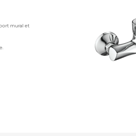
port mural et
e.