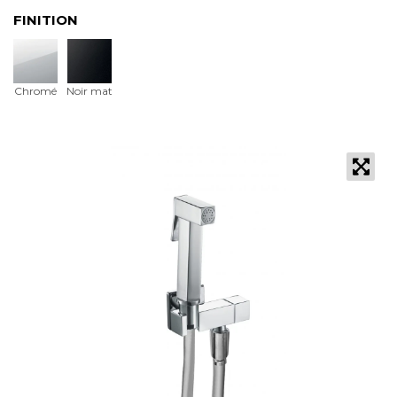
FINITION
Chromé
Noir mat