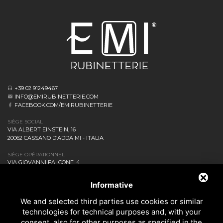
+39 02 91249467
INFO@EMIRUBINETTERIE.COM
FACEBOOK.COM/EMIRUBINETTERIE
SIÈGE SOCIAL
VIA ALBERT EINSTEIN, 16
20062 CASSANO D’ADDA MI - ITALIA
SIÈGE OPÉRATIONNEL
VIA GIOVANNI FALCONE, 4
20873 CAVENAGO DI BRIANZA MB - ITALIA
ENTREPRISE
Informative
NEWS ET EVENTS
We and selected third parties use cookies or similar
DOWNLOAD
technologies for technical purposes and, with your
CONTACTEZ-NOUS!
consent, also for other purposes as specified in the
PRIVACY