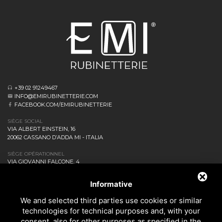
+39 02 91249467
INFO@EMIRUBINETTERIE.COM
FACEBOOK.COM/EMIRUBINETTERIE
SIÈGE SOCIAL
VIA ALBERT EINSTEIN, 16
20062 CASSANO D’ADDA MI - ITALIA
SIÈGE OPÉRATIONNEL
VIA GIOVANNI FALCONE, 4
20873 CAVENAGO DI BRIANZA MB - ITALIA
ENTREPRISE
Informative
NEWS ET EVENTS
We and selected third parties use cookies or similar
DOWNLOAD
technologies for technical purposes and, with your
CONTACTEZ-NOUS!
consent, also for other purposes as specified in the
PRIVACY