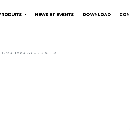
PRODUITS
NEWS ET EVENTS
DOWNLOAD
CON
BRACCI DOCCIA COD. 30019-30